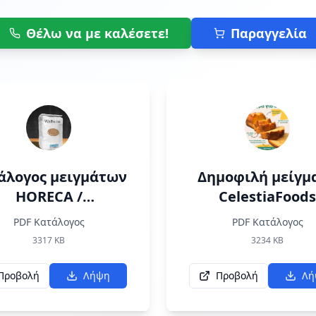
Θέλω να με καλέσετε!
Παραγγελία
άλογος μειγμάτων
Δημοφιλή μείγμ
HORECA /
CelestiaFoods
CELESTIAFOODS
PDF Κατάλογος
PDF Κατάλογος
3317
KB
3234
KB
Προβολή
Λήψη
Προβολή
Λή