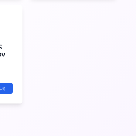
ς
ών
ψη