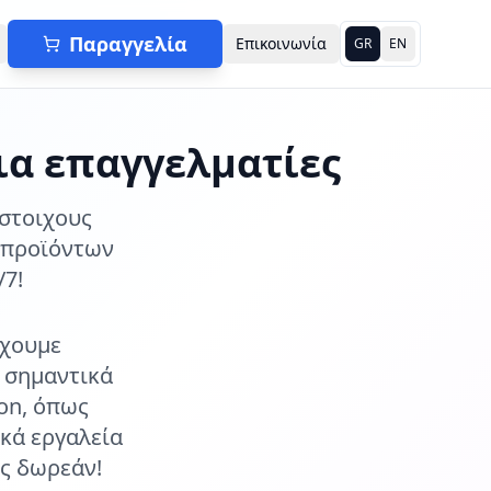
Παραγγελία
Επικοινωνία
GR
EN
ια επαγγελματίες
ίστοιχους
 προϊόντων
/7!
έχουμε
, σημαντικά
on, όπως
κά εργαλεία
ώς δωρεάν!