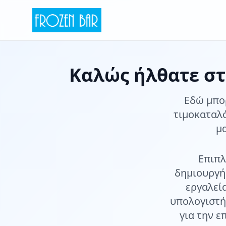
Καλώς ήλθατε στ
Εδώ μπορ
τιμοκαταλ
μα
Επιπλ
δημιουργήσ
εργαλεί
υπολογιστή
για την ε